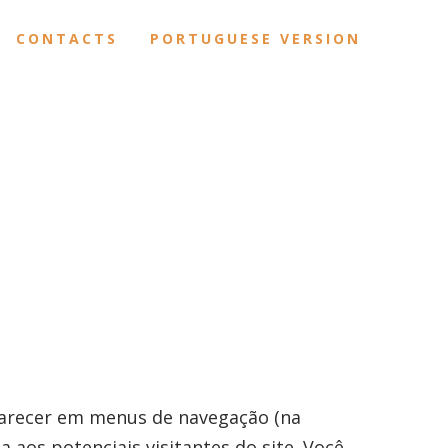
CONTACTS
PORTUGUESE VERSION
O
aparecer em menus de navegação (na
aos potenciais visitantes do site. Você